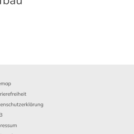
fbau
emap
rierefreiheit
enschutzerklärung
B
ressum